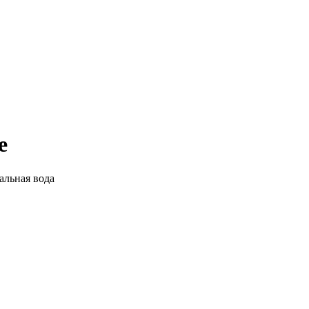
е
льная вода