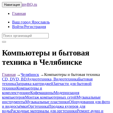
myBQ.ru
Навигация
Главная
Ваш город Ярославль
Войти/Регистрация
Компьютеры и бытовая
техника в Челябинске
Главная
→
Челябинск
→
Компьютеры и бытовая техника
CD, DVD, BD
Аудиотехника, Видеотехника
Бытовая
техника
Заправка картриджей
Запчасти для бытовой
техники
Компьютеры и
комплектующие
Кофемашины
Модернизация
компьютеров
Монтаж компьютерных сетей
Музыкальные
инструменты
Музыкальные пластинки
Оборудования для фото
и видеосъёмки
Оргтехника
Продажа кулеров для
воды
Расходные материалы для оргтехники
Ремонт аудио и