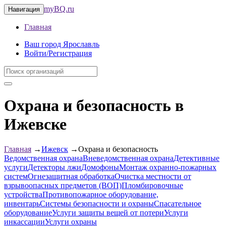
myBQ.ru
Навигация
Главная
Ваш город Ярославль
Войти/Регистрация
Охрана и безопасность в
Ижевске
Главная
→
Ижевск
→
Охрана и безопасность
Ведомственная охрана
Вневедомственная охрана
Детективные
услуги
Детекторы лжи
Домофоны
Монтаж охранно-пожарных
систем
Огнезащитная обработка
Очистка местности от
взрывоопасных предметов (ВОП)
Пломбировочные
устройства
Противопожарное оборудование,
инвентарь
Системы безопасности и охраны
Спасательное
оборудование
Услуги защиты вещей от потери
Услуги
инкассации
Услуги охраны