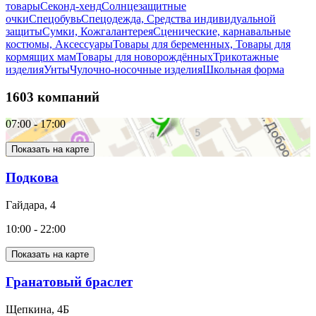
товары
Секонд-хенд
Солнцезащитные
очки
Спецобувь
Спецодежда, Средства индивидуальной
защиты
Сумки, Кожгалантерея
Сценические, карнавальные
костюмы, Аксессуары
Товары для беременных, Товары для
кормящих мам
Товары для новорождённых
Трикотажные
изделия
Унты
Чулочно-носочные изделия
Школьная форма
1603 компаний
07:00 - 17:00
Показать на карте
Подкова
Гайдара, 4
10:00 - 22:00
Показать на карте
Гранатовый браслет
Щепкина, 4Б