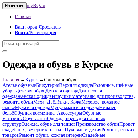
myBQ.ru
Навигация
Главная
Ваш город Ярославль
Войти/Регистрация
Одежда и обувь в Курске
Главная
→
Курск
→
Одежда и обувь
Ателье обувные
Бижутерия
Верхняя одежда
Головные, шейные
уборы
Детская обувь
Детская одежда
Джинсовая
одежда
Женская одежда
Игрушки
Материалы для производства,
ремонта обуви
Меха, Дублёнки, Кожа
Меховое, кожаное
сырьё
Мужская одежда
Мусульманская одежда
Нижнее
бельё
Обувная косметика, Аксессуары
Обувные
магазины
Обувь - опт
Одежда, обувь для силовых
структур
Одежда, обувь для танцев
Производство обуви
Прокат
свадебных, вечерних платьев
Пуховые изделия
Ремонт детских
товаров
Ремонт обуви, кожгалантереи
Свадебные