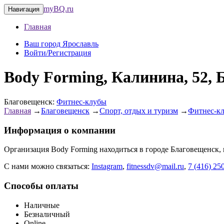
myBQ.ru
Навигация
Главная
Ваш город Ярославль
Войти/Регистрация
Body Forming, Калинина, 52,
Благовещенск:
Фитнес-клубы
Главная
→
Благовещенск
→
Спорт, отдых и туризм
→
Фитнес-к
Информация о компании
Организация
Body Forming
находиться в городе
Благовещенск
,
С нами можно связаться:
Instagram
,
fitnessdv@mail.ru
,
7 (416) 25
Способы оплаты
Наличные
Безналичный
Online