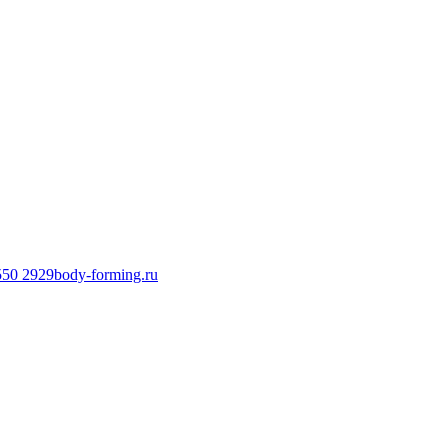
550 2929
body-forming.ru