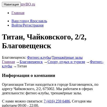
myBQ.ru
Навигация
Главная
Ваш город Ярославль
Войти/Регистрация
Титан, Чайковского, 2/2,
Благовещенск
Благовещенск:
Фитнес-клубы
/
Тренажёрные залы
Главная
→
Благовещенск
→
Спорт, отдых и туризм
→
Фитнес-
клубы
→
Титан
Информация о компании
Организация
Титан
находиться в городе
Благовещенск
, по
адресу
Чайковского, 2/2
, 675002
. Мы работаем в сферах
деятельности: фитнес-клубы, тренажёрные залы.
С нами можно связаться:
7 (416) 259 6486
, Сегодня мы
работаем 09:00 - 22:00.